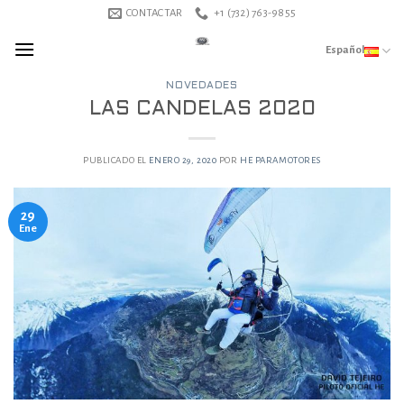
Skip
CONTACTAR
+1 (732) 763-9855
to
Español
content
NOVEDADES
LAS CANDELAS 2020
PUBLICADO EL
ENERO 29, 2020
POR
HE PARAMOTORES
29
Ene