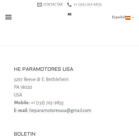
Skip
CONTACTAR
+1 (732) 763-9855
to
Español
content
HE PARAMOTORES USA
3297 Reeve dr E. Bethlehem
PA 18020
USA
Mobile:
+1 (732) 763-9855
E-mail:
heparamotoresusa@gmail.com
BOLETIN