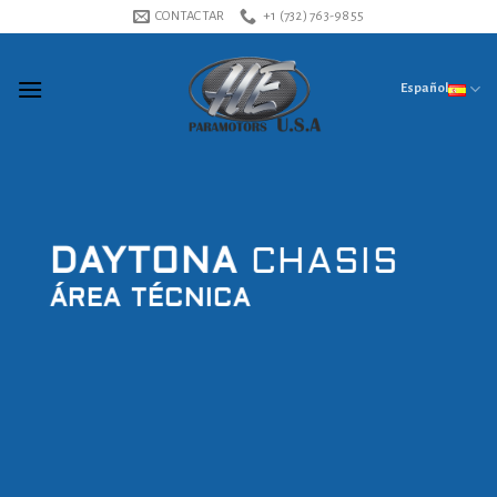
Skip
CONTACTAR
+1 (732) 763-9855
to
content
Español
DAYTONA
CHASIS
ÁREA TÉCNICA